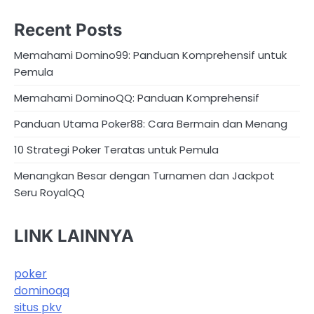
Recent Posts
Memahami Domino99: Panduan Komprehensif untuk
Pemula
Memahami DominoQQ: Panduan Komprehensif
Panduan Utama Poker88: Cara Bermain dan Menang
10 Strategi Poker Teratas untuk Pemula
Menangkan Besar dengan Turnamen dan Jackpot
Seru RoyalQQ
LINK LAINNYA
poker
dominoqq
situs pkv