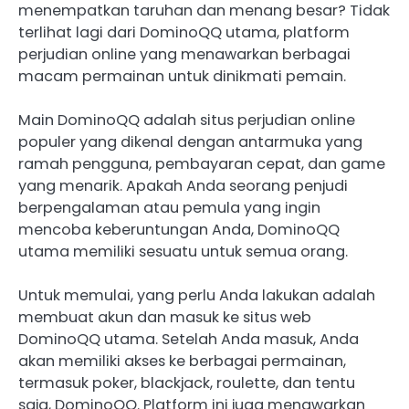
menempatkan taruhan dan menang besar? Tidak
terlihat lagi dari DominoQQ utama, platform
perjudian online yang menawarkan berbagai
macam permainan untuk dinikmati pemain.
Main DominoQQ adalah situs perjudian online
populer yang dikenal dengan antarmuka yang
ramah pengguna, pembayaran cepat, dan game
yang menarik. Apakah Anda seorang penjudi
berpengalaman atau pemula yang ingin
mencoba keberuntungan Anda, DominoQQ
utama memiliki sesuatu untuk semua orang.
Untuk memulai, yang perlu Anda lakukan adalah
membuat akun dan masuk ke situs web
DominoQQ utama. Setelah Anda masuk, Anda
akan memiliki akses ke berbagai permainan,
termasuk poker, blackjack, roulette, dan tentu
saja, DominoQQ. Platform ini juga menawarkan