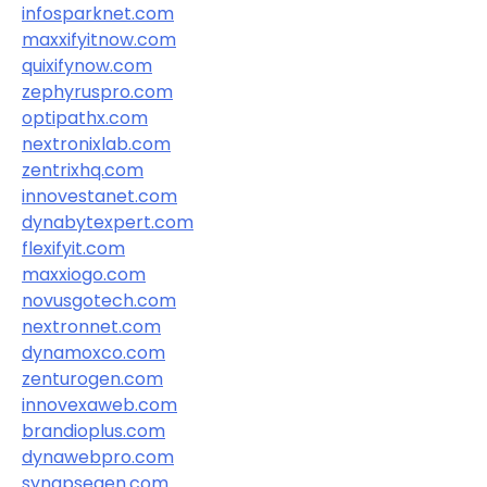
infosparknet.com
maxxifyitnow.com
quixifynow.com
zephyruspro.com
optipathx.com
nextronixlab.com
zentrixhq.com
innovestanet.com
dynabytexpert.com
flexifyit.com
maxxiogo.com
novusgotech.com
nextronnet.com
dynamoxco.com
zenturogen.com
innovexaweb.com
brandioplus.com
dynawebpro.com
synapsegen.com