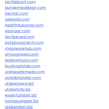
techieboot.com
gundembalikesir.com
itechar.com
yesbold.com
healthhubzone.com
ebaraat.com
techjuiced.com
byteboosttech.com
magnexushub.com
virtuogoweb.com
biglotshours.com
buyliraglutide.com
onlinesafemeds.com
gyanibhandar.com
ufabetwarp.biz
ufabetclip.biz
expertufabet.biz
fantasyufabet.biz
ufabetsiam.biz