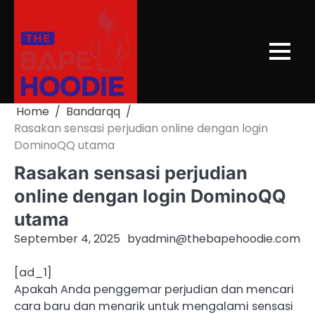
Skip
to
content
Home
Bandarqq
Rasakan sensasi perjudian online dengan login
DominoQQ utama
Rasakan sensasi perjudian
online dengan login DominoQQ
utama
September 4, 2025
by
admin@thebapehoodie.com
[ad_1]
Apakah Anda penggemar perjudian dan mencari
cara baru dan menarik untuk mengalami sensasi