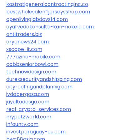
kastratigeneralcontractinginc.co
bestwholesalenfljerseysshop.com
openlivinglabdays14.com
ayurvedakonsultti-kari-nokela.com
antitraders.biz
aryanews24.com
xscape-it.com
777azino-mobile.com
cobbseniorbowl.com
technowdesign.com
durexsecurityandshipping.com
cityroofingandplannig.com
ivdabergasa.com
juyultadesga.com
real-crypto-services.com
mypetzworld.com
infounty.com
investparaguay-eu.com
bwc88asia.com