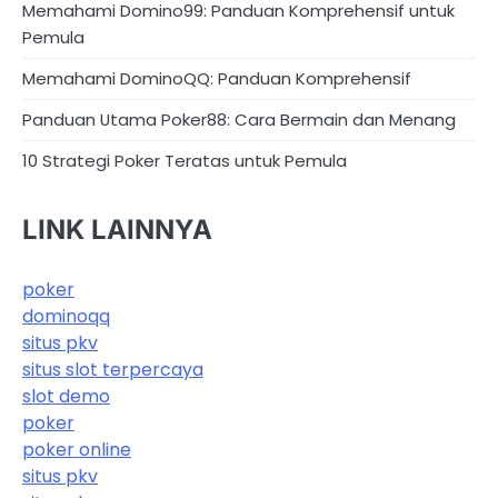
Memahami Domino99: Panduan Komprehensif untuk
Pemula
Memahami DominoQQ: Panduan Komprehensif
Panduan Utama Poker88: Cara Bermain dan Menang
10 Strategi Poker Teratas untuk Pemula
LINK LAINNYA
poker
dominoqq
situs pkv
situs slot terpercaya
slot demo
poker
poker online
situs pkv