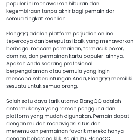
populer ini menawarkan hiburan dan
kegembiraan tanpa akhir bagi pemain dari
semua tingkat keahlian.
ElangQQ adalah platform perjudian online
tepercaya dan bereputasi baik yang menawarkan
berbagai macam permainan, termasuk poker,
domino, dan permainan kartu populer lainnya.
Apakah Anda seorang profesional
berpengalaman atau pemula yang ingin
mencoba keberuntungan Anda, ElangQQ memiliki
sesuatu untuk semua orang.
Salah satu daya tarik utama ElangQQ adalah
antarmukanya yang ramah pengguna dan
platform yang mudah digunakan. Pemain dapat
dengan mudah menavigasi situs dan
menemukan permainan favorit mereka hanya
dengan beberapa klik. Selain itu, ElangQQ