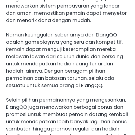
menawarkan sistem pembayaran yang lancar
dan aman, memastikan pemain dapat menyetor
dan menarik dana dengan mudah.
Namun keunggulan sebenarnya dari ElangQQ
adalah gameplaynya yang seru dan kompetitif.
Pemain dapat menguji keterampilan mereka
melawan lawan dari seluruh dunia dan bersaing
untuk mendapatkan hadiah uang tunai dan
hadiah lainnya. Dengan beragam pilihan
permainan dan batasan taruhan, selalu ada
sesuatu untuk semua orang di ElangQQ.
Selain pilihan permainannya yang mengesankan,
ElangQQ juga menawarkan berbagai bonus dan
promosi untuk membuat pemain datang kembali
untuk mendapatkan lebih banyak lagi. Dari bonus
sambutan hingga promosi reguler dan hadiah