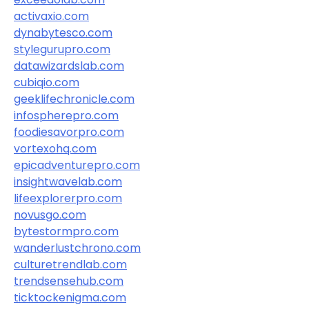
activaxio.com
dynabytesco.com
stylegurupro.com
datawizardslab.com
cubiqio.com
geeklifechronicle.com
infospherepro.com
foodiesavorpro.com
vortexohq.com
epicadventurepro.com
insightwavelab.com
lifeexplorerpro.com
novusgo.com
bytestormpro.com
wanderlustchrono.com
culturetrendlab.com
trendsensehub.com
ticktockenigma.com