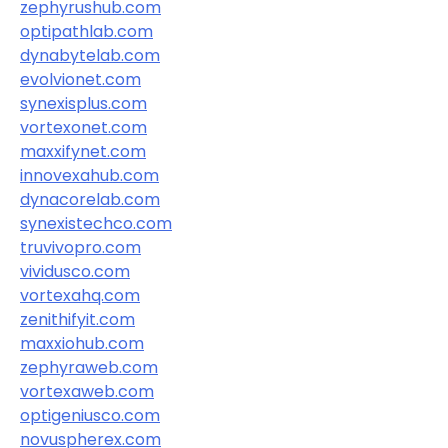
zephyrushub.com
optipathlab.com
dynabytelab.com
evolvionet.com
synexisplus.com
vortexonet.com
maxxifynet.com
innovexahub.com
dynacorelab.com
synexistechco.com
truvivopro.com
vividusco.com
vortexahq.com
zenithifyit.com
maxxiohub.com
zephyraweb.com
vortexaweb.com
optigeniusco.com
novuspherex.com