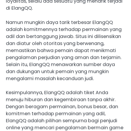
loyalitas, selalu ada sesuatu yang menarik terjadi
di ElangQQ.
Namun mungkin daya tarik terbesar ElangQQ
adalah komitmennya terhadap permainan yang
adil dan bertanggung jawab. Situs ini dilisensikan
dan diatur oleh otoritas yang berwenang,
memastikan bahwa pemain dapat menikmati
pengalaman perjudian yang aman dan terjamin.
Selain itu, ElangQQ menawarkan sumber daya
dan dukungan untuk pemain yang mungkin
mengalami masalah kecanduan judi.
Kesimpulannya, ElangQQ adalah tiket Anda
menuju hiburan dan kegembiraan tanpa akhir.
Dengan beragam permainan, bonus besar, dan
komitmen terhadap permainan yang adil,
ElangQQ adalah pilihan sempurna bagi penjudi
online yang mencari pengalaman bermain game