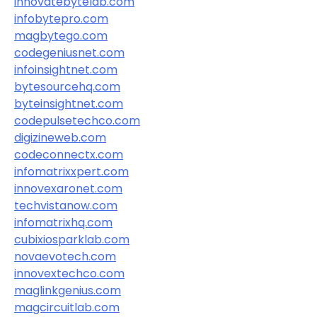
innovatebytelab.com
infobytepro.com
magbytego.com
codegeniusnet.com
infoinsightnet.com
bytesourcehq.com
byteinsightnet.com
codepulsetechco.com
digizineweb.com
codeconnectx.com
infomatrixxpert.com
innovexaronet.com
techvistanow.com
infomatrixhq.com
cubixiosparklab.com
novaevotech.com
innovextechco.com
maglinkgenius.com
magcircuitlab.com