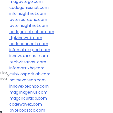
magbytego.com
codegeniusnet.com
infoinsightnet.com
bytesourcehq.com
byteinsightnet.com
codepulsetechco.com
digizineweb.com
codeconnectx.com
infomatrixxpert.com
innovexaronet.com
techvistanow.com
infomatrixhq.com
n ke
cubixiosparklab.com
inya
novaevotech.com
innovextechco.com
maglinkgenius.com
magcircuitlab.com
codewavex.com
byteboostco.com
si