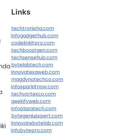
Links
techtronixhq.com
infogadgethub.com
g
codelinkitpro.com
techboostgen.com
techsensehub.com
bytelabtech.com
Anda
innovatexaweb.com
magdynotechco.com
infosparkitnow.com
a
techvortexco.com
geekifyweb.com
infoplazatech.com
bytegeniusxpert.com
innovatebytelab.com
ki
infobytepro.com