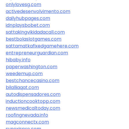
onlylovesg.com
activedesenvolvimento.com
dailyhubpages.com
idnplaysbobet.com
sattakingvikidadacall.com
bestbolaslotgames.com
sattamatkafixedgamehere.com
entrepreneurguardian.com
hibaby.info
paperwashington.com
weedemup.com
bestchancecasino.com
bilalliaqat.com
autodispensadores.com
inductioncooktopp.com
newsmedicaltoday.com
roofingnevada.info
magconnectx.com
synexispro.com