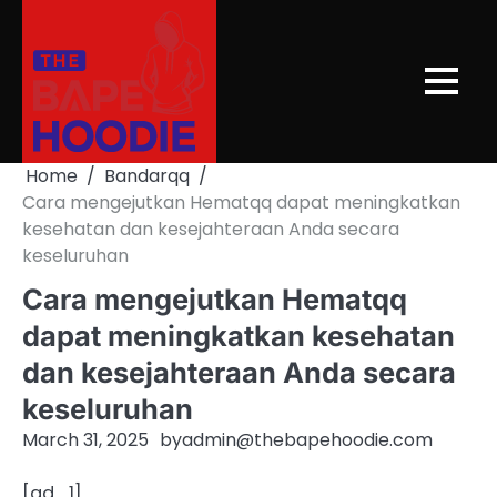
Skip
to
content
Home
Bandarqq
Cara mengejutkan Hematqq dapat meningkatkan
kesehatan dan kesejahteraan Anda secara
keseluruhan
Cara mengejutkan Hematqq
dapat meningkatkan kesehatan
dan kesejahteraan Anda secara
keseluruhan
March 31, 2025
by
admin@thebapehoodie.com
[ad_1]