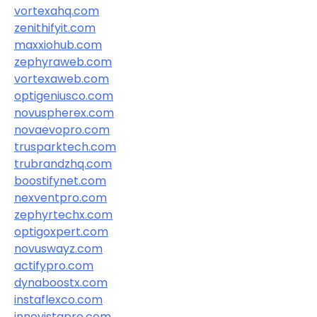
vortexahq.com
zenithifyit.com
maxxiohub.com
zephyraweb.com
vortexaweb.com
optigeniusco.com
novuspherex.com
novaevopro.com
trusparktech.com
trubrandzhq.com
boostifynet.com
nexventpro.com
zephyrtechx.com
optigoxpert.com
novuswayz.com
actifypro.com
dynaboostx.com
instaflexco.com
innovistapro.com