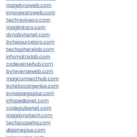
magdynoweb.com
innovexaroweb.com
techreviveco.com
maglinkaro.com
dynabytenet.com
bytesourcepro.com
techspherelab.com
infomatrixlab.com
codeversehub.com
byteverseweb.com
magconnecthub.com
byteboostgenius.com
synapsegoplus.com
infopedianet.com
codepulsenet.com
magdynotech.com
techscopehq.com
digizineplus.com