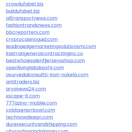
crowdufabet.biz
buildufabet.biz
alltransportnews.com
fashiontrandsnews.com
bbcreporters.com
cryptocasinoguid.com
leadingedgemarketingsolutionsmi.com
kastratigeneralcontractinginc.co
bestwholesalenfljerseysshop.com
openlivinglabdays14.com
ayurvedakonsultti-kari-nokela.com
antitraders.biz
aryanews24.com
xscape-it.com
777azino-mobile.com
cobbseniorbowl.com
technowdesign.com
durexsecurityandshipping.com
cityroofingandplannig.com