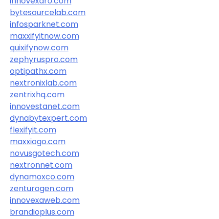
innovexaro.com
bytesourcelab.com
infosparknet.com
maxxifyitnow.com
quixifynow.com
zephyruspro.com
optipathx.com
nextronixlab.com
zentrixhq.com
innovestanet.com
dynabytexpert.com
flexifyit.com
maxxiogo.com
novusgotech.com
nextronnet.com
dynamoxco.com
zenturogen.com
innovexaweb.com
brandioplus.com