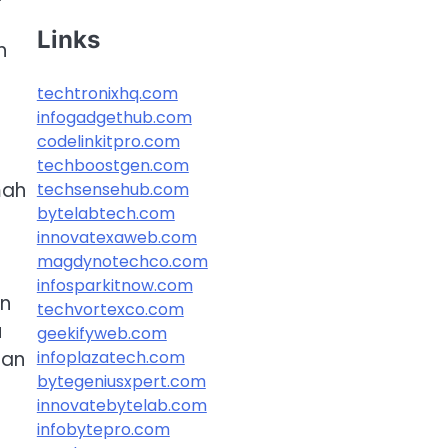
Links
n
techtronixhq.com
infogadgethub.com
codelinkitpro.com
techboostgen.com
mah
techsensehub.com
bytelabtech.com
innovatexaweb.com
magdynotechco.com
infosparkitnow.com
an
techvortexco.com
u
geekifyweb.com
dan
infoplazatech.com
bytegeniusxpert.com
innovatebytelab.com
infobytepro.com