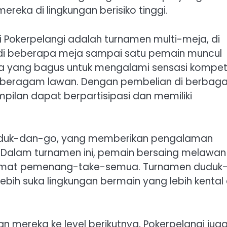
ka di lingkungan berisiko tinggi.
i Pokerpelangi adalah turnamen multi-meja, di
di beberapa meja sampai satu pemain muncul
a yang bagus untuk mengalami sensasi kompeti
beragam lawan. Dengan pembelian di berbaga
pilan dapat berpartisipasi dan memiliki
uduk-dan-go, yang memberikan pengalaman
 Dalam turnamen ini, pemain bersaing melawan
format pemenang-take-semua. Turnamen duduk
bih suka lingkungan bermain yang lebih kental
mereka ke level berikutnya, Pokerpelangi jug