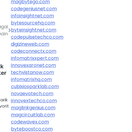
magbytego.com
codegeniusnet.com
infoinsightnet.com
bytesourcehq.com
agai
byteinsightnet.com
ain
codepulsetechco.com
digizineweb.com
codeconnectx.com
infomatrixxpert.com
innovexaronet.com
uk
techvistanow.com
ker
infomatrixhq.com
cubixiosparklab.com
novaevotech.com
arik
innovextechco.com
orit
maglinkgenius.com
magcircuitlab.com
codewavex.com
byteboostco.com