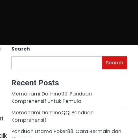
i
Search
Search
Recent Posts
Memahami Domino99: Panduan
Komprehensif untuk Pemula
Memahami DominoQQ: Panduan
i
Komprehensif
Panduan Utama Poker88: Cara Bermain dan
aik