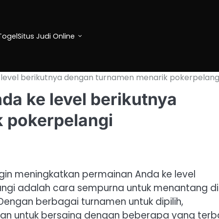
Togel
Situs Judi Online
level berikutnya dengan turnamen menarik pokerpelang
a ke level berikutnya
 pokerpelangi
gin meningkatkan permainan Anda ke level
angi adalah cara sempurna untuk menantang dir
Dengan berbagai turnamen untuk dipilih,
n untuk bersaing dengan beberapa yang terb