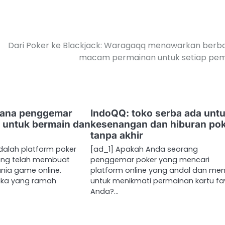
Dari Poker ke Blackjack: Waragaqq menawarkan berb
macam permainan untuk setiap pem
mana penggemar
IndoQQ: toko serba ada unt
 untuk bermain dan
kesenangan dan hiburan po
tanpa akhir
dalah platform poker
[ad_1] Apakah Anda seorang
yang telah membuat
penggemar poker yang mencari
nia game online.
platform online yang andal dan men
ka yang ramah
untuk menikmati permainan kartu fav
Anda?…