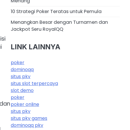
Menang
10 Strategi Poker Teratas untuk Pemula
Menangkan Besar dengan Turnamen dan
Jackpot Seru RoyalQQ
si
LINK LAINNYA
i
poker
dominoqq
situs pkv
situs slot terpercaya
slot demo
-
poker
 dan
poker online
situs pkv
situs pkv games
dominoqq pkv
a