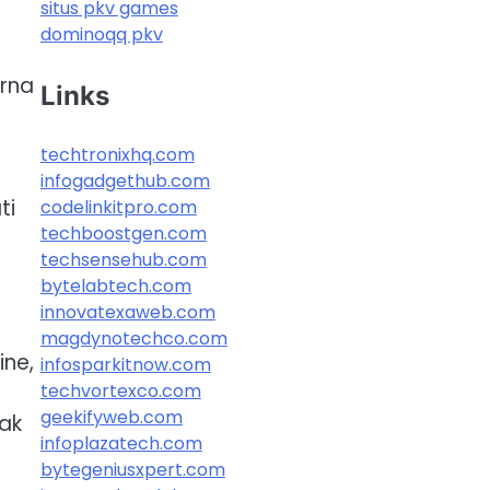
situs pkv games
dominoqq pkv
arna
Links
techtronixhq.com
infogadgethub.com
ti
codelinkitpro.com
techboostgen.com
techsensehub.com
bytelabtech.com
innovatexaweb.com
magdynotechco.com
ine,
infosparkitnow.com
techvortexco.com
geekifyweb.com
ak
infoplazatech.com
bytegeniusxpert.com